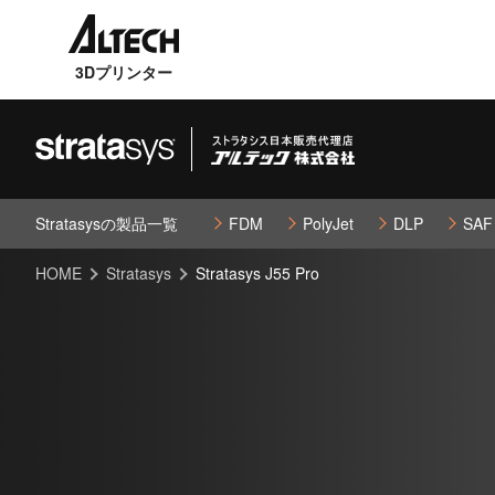
3Dプリンター
Stratasysの製品一覧
FDM
PolyJet
DLP
SAF
HOME
Stratasys
Stratasys J55 Pro