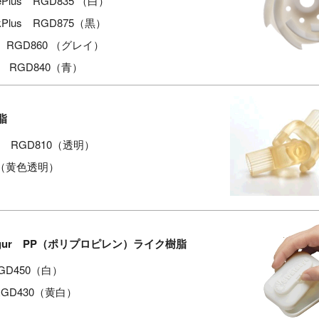
tePlus RGD835 （白）
ackPlus RGD875（黒）
ue RGD860 （グレイ）
ay RGD840（青）
脂
ear RGD810（透明）
0（黄色透明）
Rigur PP（ポリプロピレン）ライク樹脂
RGD450（白）
RGD430（黄白）