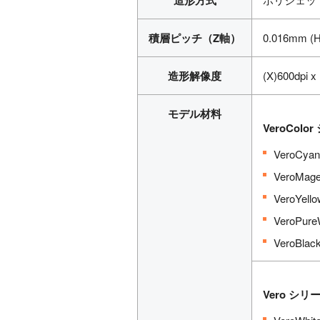
造形方式
積層ピッチ（Z軸）
0.016mm
造形解像度
(X)600dpi x
モデル材料
VeroCo
VeroCy
VeroMa
VeroYe
VeroPu
VeroBl
Vero シ