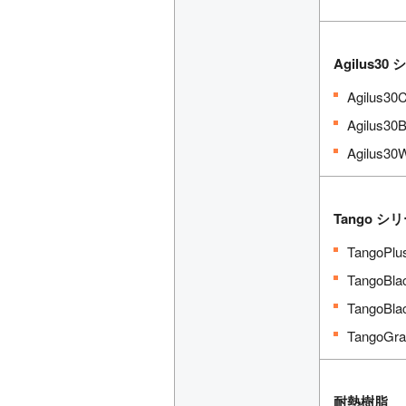
Agilus
Agilus3
Agilus3
Agilus3
Tango 
TangoP
TangoBl
TangoB
TangoG
耐熱樹脂