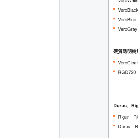
VeroWhi
VeroBl
VeroBl
VeroGr
硬質透明樹
VeroCl
RGD72
Durus、
Rigur 
Durus 