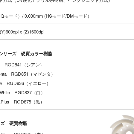
 (HQモード）/ 0.030mm (HSモード/DMモード）
 (Y)600dpi x (Z)1600dpi
lor シリーズ 硬質カラー樹脂
an RGD841（シアン）
genta RGD851（マゼンタ）
llow RGD836（イエロー）
reWhite RGD837（白）
ackPlus RGD875（黒）
リーズ 硬質樹脂