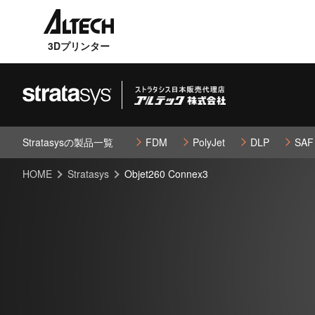
3Dプリンター
Stratasysの製品一覧
FDM
PolyJet
DLP
SAF
HOME
Stratasys
Objet260 Connex3