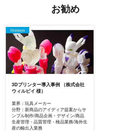
お勧め
Stratasys
3Dプリンター導入事例 （株式会社
ウィルビイ 様）
業界：玩具メーカー
分野：新商品のアイディア提案からサ
ンプル制作/商品企画・デザイン/商品
生産管理・品質管理・検品業務/海外生
産の輸出入業務