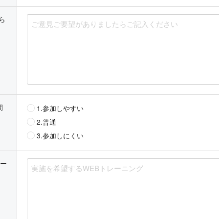
ら
間
1.参加しやすい
2.普通
3.参加しにくい
レー