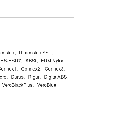
ension、Dimension SST、
、ABS-ESD7、ABSi、FDM Nylon
ex、Connex1、Connex2、Connex3、
ero、Durus、Rigur、DigitalABS、
、VeroBlackPlus、VeroBlue、