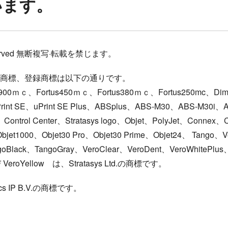
います。
hts reserved 無断複写·転載を禁じます。
商標、登録商標は以下の通りです。
us900ｍｃ、Fortus450ｍｃ、Fortus380ｍｃ、Fortus250mc、Dim
Print SE、uPrint SE Plus、ABSplus、ABS-M30、ABS-M30i
、Control Center、Stratasys logo、Objet、PolyJet、Conn
et1000、Objet30 Pro、Objet30 Prime、Objet24、 Tango、V
goBlack、TangoGray、VeroClear、VeroDent、VeroWhitePlus
VeroYellow は、Stratasys Ltd.の商標です。
stics IP B.V.の商標です。