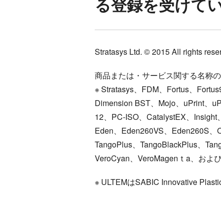
る登録を受けて
Stratasys Ltd. © 2015 All rig
商品または・サービス関する名称の
※ Stratasys、FDM、Fortus、Fort
Dimension BST、Mojo、uPrint、u
12、PC-ISO、CatalystEX、Insight
Eden、Eden260VS、Eden260S、Obj
TangoPlus、TangoBlackPlus、Tan
VeroCyan、VeroMagenｔa、および 
※ ULTEMはSABIC Innovative Pla